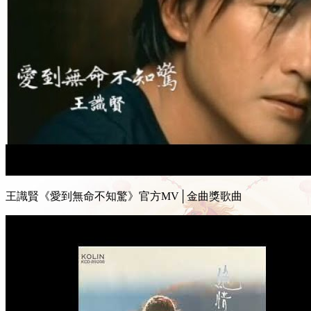
王識賢《愛到無命不知驚》官方MV│金曲獎歌曲