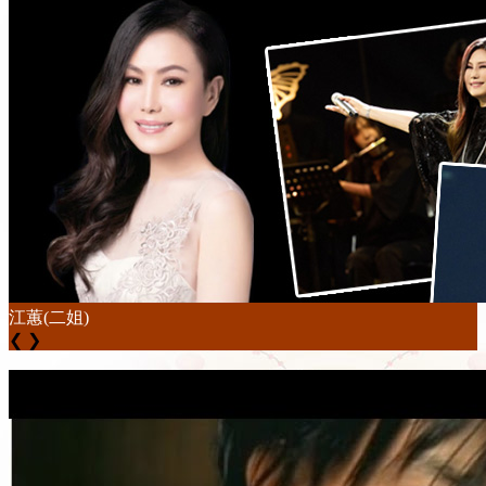
江蕙(二姐)
❮
❯