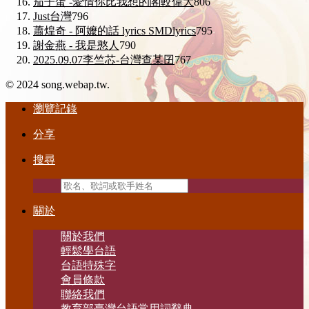
茄子蛋 -愛情你比我想的閣較偉大
806
Just台灣
796
蕭煌奇 - 阿嬤的話 lyrics SMDlyrics
795
謝金燕 - 我是憨人
790
2025.09.07李竺芯-台灣查某囝
767
© 2024 song.webap.tw.
瀏覽記錄
分享
搜尋
關於
關於我們
輕鬆學台語
台語特殊字
會員條款
聯絡我們
教育部臺灣台語常用詞辭典