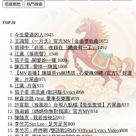
思親鄉愁
熱門搜索
TOP 20
今生愛過的人
1943
王識賢《一片天》官方MV│金曲獎歌曲
1672
曾瑋中『必巡』收錄在『總會有一工』
1492
江蕙《落雨聲》
1346
茄子蛋 -閣愛妳一擺
1009
陳百潭 - 愛情一陣風
1008
【MV首播】陳隨意vs林琇琪 - 心愛嘸倘哮 (官方)『好運
來』片尾曲
971
江蕙 -月落
931
茄子蛋 浪流連 (歌詞版/Lyrics)
868
林森北路 (feat. 董事長樂團)
859
許富凱《放風吹》台視八點檔【生生世世】片尾曲
823
孫淑媚《媽媽你無對我講》官方MV
814
陳隨意 - 我若放袂記
812
李竺芯Siri Lee - 足芳足芳
809
李竺芯 - 拌拌咧 (雙語歌詞MV|Official Lyrics Video)
808