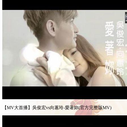
【MV大首播】吳俊宏vs向蕙玲-愛著妳(官方完整版MV)