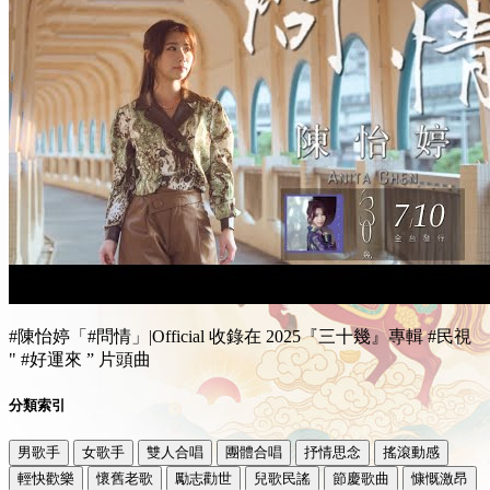
#陳怡婷「#問情」|Official 收錄在 2025『三十幾』專輯 #民視
" #好運來 ” 片頭曲
分類索引
男歌手
女歌手
雙人合唱
團體合唱
抒情思念
搖滾動感
輕快歡樂
懷舊老歌
勵志勸世
兒歌民謠
節慶歌曲
慷慨激昂