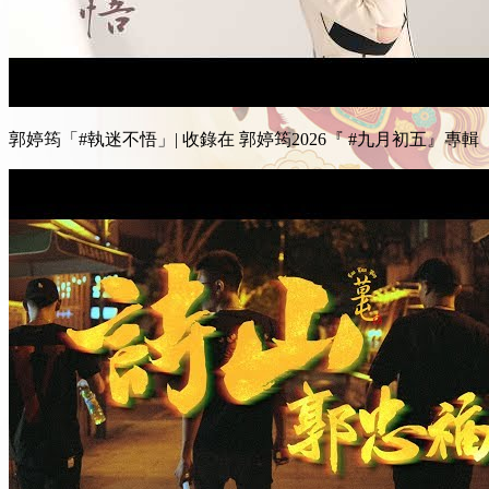
郭婷筠「#執迷不悟」| 收錄在 郭婷筠2026『 #九月初五』專輯