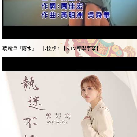
蔡麗津『雨水』﹝卡拉版﹞【KTV導唱字幕】