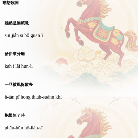
動態歌詞
雖然是無願意
sui-jiân sī bô guān-ì
佮伊來分離
kah i lâi hun-lī
一旦被風拆散去
it-tàn pī hong thiah-suànn khì
抱恨無了時
phāu-hūn bô-liáu-sî