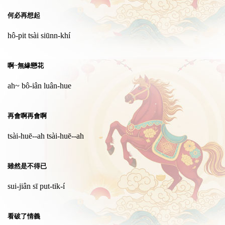
何必再想起
hô-pit tsài siūnn-khí
啊~無緣戀花
ah~ bô-iân luân-hue
再會啊再會啊
tsài-huē--ah tsài-huē--ah
雖然是不得已
sui-jiân sī put-tik-í
看破了情義