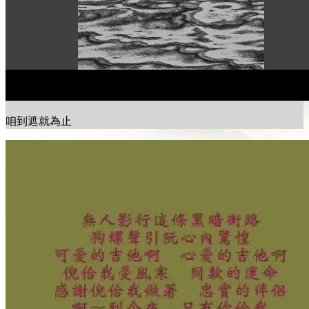
咱到遮就為止