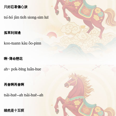
只好忍著傷心淚
tsí-hó jím tio̍h siong-sim luī
孤單到湖邊
koo-tuann kàu ôo-pinn
啊~薄命戀花
ah~ po̍k-bīng luân-hue
再會啊再會啊
tsài-huē--ah tsài-huē--ah
雖然是十五暝