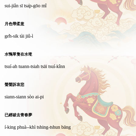
sui-jiân sī tsa̍p-gōo mî
月色帶柔意
ge̍h-sik tài jiû-ì
水鴨單隻在水墘
tsuí-ah tuann-tsiah tsāi tsuí-kînn
聲聲訴哀悲
siann-siann sòo ai-pi
已經破去青春夢
í-king phuà--khì tshing-tshun bāng