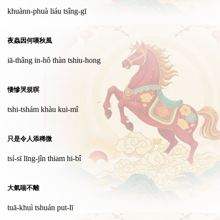
khuànn-phuà liáu tsîng-gī
夜蟲因何嘆秋風
iā-thâng in-hô thàn tshiu-hong
悽慘哭規暝
tshi-tshám khàu kui-mî
只是令人添稀微
tsí-sī līng-jîn thiam hi-bî
大氣喘不離
tuā-khuì tshuán put-lī