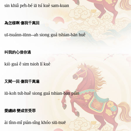
sin khiâ pe̍h-bé iā tsí kuè sam-kuan
為怎樣啊 傷我千萬回
uī-tsuánn-iūnn--ah siong guá tshian-bān huê
叫我的心借你過
kiò guá ê sim tsioh lí kuè
又閣一回 傷我千萬遍
iū-koh tsi̍t-huê siong guá tshian-bān piàn
愛纏綿 變成苦受罪
ài tînn-mî piàn-sîng khóo siū-tsuē