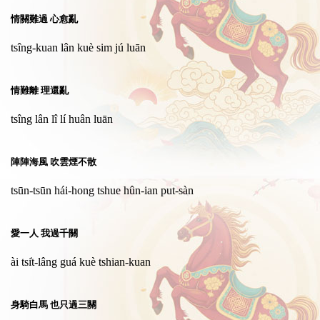
情關難過 心愈亂
tsîng-kuan lân kuè sim jú luān
情難離 理還亂
tsîng lân lî lí huân luān
陣陣海風 吹雲煙不散
tsūn-tsūn hái-hong tshue hûn-ian put-sàn
愛一人 我過千關
ài tsi̍t-lâng guá kuè tshian-kuan
身騎白馬 也只過三關