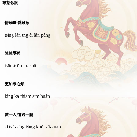
動態歌詞
情難斷 愛難放
tsîng lân tn̄g ài lân pàng
陣陣憂愁
tsūn-tsūn iu-tshiû
更加添心煩
kìng ka-thiam sim huân
愛一人 情過一關
ài tsi̍t-lâng tsîng kuè tsi̍t-kuan