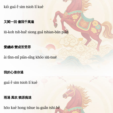
kiò guá ê sim tsioh lí kuè
又閣一回 傷我千萬遍
iū-koh tsi̍t-huê siong guá tshian-bān piàn
愛纏綿 變成苦受罪
ài tînn-mî piàn-sîng khóo siū-tsuē
我的心借你過
guá ê sim tsioh lí kuè
雨過 風吹 猶原痴迷
hōo kuè hong tshue iu-guân tshi-bê