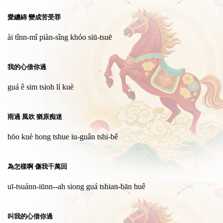
愛纏綿 變成苦受罪
ài tînn-mî piàn-sîng khóo siū-tsuē
我的心借你過
guá ê sim tsioh lí kuè
雨過 風吹 猶原痴迷
hōo kuè hong tshue iu-guân tshi-bê
為怎樣啊 傷我千萬回
uī-tsuánn-iūnn--ah siong guá tshian-bān huê
叫我的心借你過