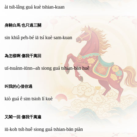
ài tsi̍t-lâng guá kuè tshian-kuan
身騎白馬 也只過三關
sin khiâ pe̍h-bé iā tsí kuè sam-kuan
為怎樣啊 傷我千萬回
uī-tsuánn-iūnn--ah siong guá tshian-bān huê
叫我的心借你過
kiò guá ê sim tsioh lí kuè
又閣一回 傷我千萬遍
iū-koh tsi̍t-huê siong guá tshian-bān piàn