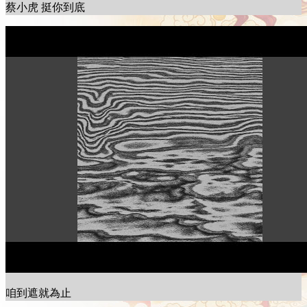
蔡小虎 挺你到底
咱到遮就為止