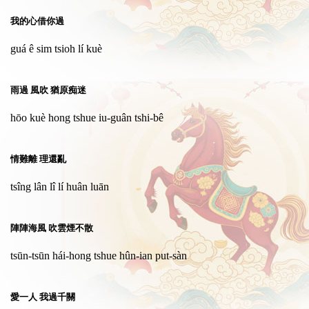
我的心借你過
guá ê sim tsioh lí kuè
雨過 風吹 猶原痴迷
hōo kuè hong tshue iu-guân tshi-bê
情難離 理還亂
tsîng lân lî lí huân luān
陣陣海風 吹雲煙不散
tsūn-tsūn hái-hong tshue hûn-ian put-sàn
愛一人 我過千關