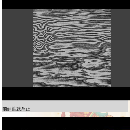
咱到遮就為止