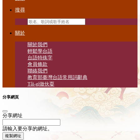
搜尋
關於
關於我們
輕鬆學台語
台語特殊字
會員條款
聯絡我們
教育部臺灣台語常用詞辭典
Tâi-gí做伙耍
分享網頁
分享網址
請輸入要分享的網址。
複製網址