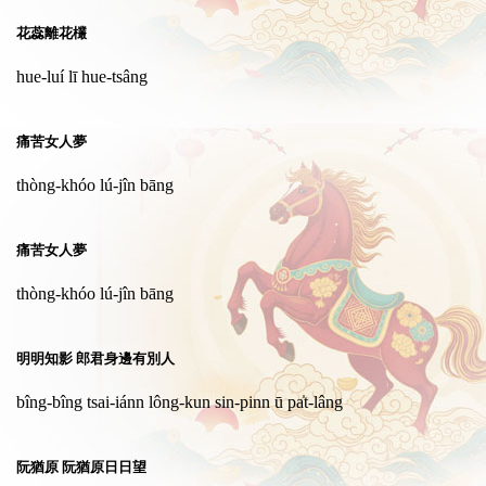
花蕊離花欉
hue-luí lī hue-tsâng
痛苦女人夢
thòng-khóo lú-jîn bāng
痛苦女人夢
thòng-khóo lú-jîn bāng
明明知影 郎君身邊有別人
bîng-bîng tsai-iánn lông-kun sin-pinn ū pa̍t-lâng
阮猶原 阮猶原日日望