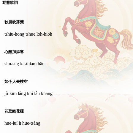
動態歌詞
秋風吹落葉
tshiu-hong tshue lo̍h-hio̍h
心酸加添寒
sim-sng ka-thiam hân
如今人去樓空
jû-kim lâng khì lâu khang
花蕊離花欉
hue-luí lī hue-tsâng