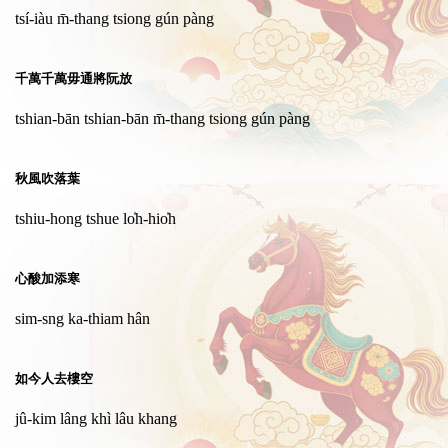
tsí-iàu m̄-thang tsiong gún pàng
千萬千萬毋通將阮放
tshian-bān tshian-bān m̄-thang tsiong gún pàng
秋風吹落葉
tshiu-hong tshue lo̍h-hio̍h
心酸加添寒
sim-sng ka-thiam hân
如今人去樓空
jû-kim lâng khì lâu khang