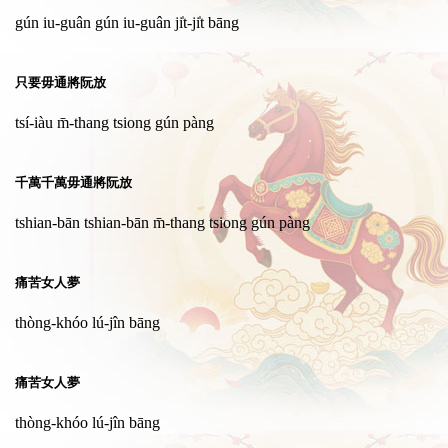
gún iu-guân gún iu-guân ji̍t-ji̍t bāng
只要毋通將阮放
tsí-iàu m̄-thang tsiong gún pàng
千萬千萬毋通將阮放
tshian-bān tshian-bān m̄-thang tsiong gún pàng
痛苦女人夢
thòng-khóo lú-jîn bāng
痛苦女人夢
thòng-khóo lú-jîn bāng