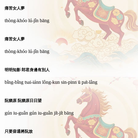
痛苦女人夢
thòng-khóo lú-jîn bāng
痛苦女人夢
thòng-khóo lú-jîn bāng
明明知影 郎君身邊有別人
bîng-bîng tsai-iánn lông-kun sin-pinn ū pa̍t-lâng
阮猶原 阮猶原日日望
gún iu-guân gún iu-guân ji̍t-ji̍t bāng
只要毋通將阮放