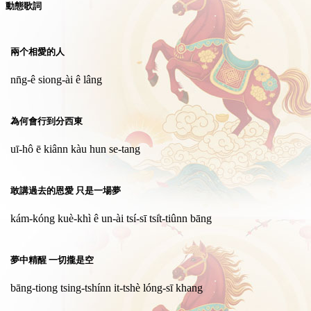
動態歌詞
兩个相愛的人
nn̄g-ê siong-ài ê lâng
為何會行到分西東
uī-hô ē kiânn kàu hun se-tang
敢講過去的恩愛 只是一場夢
kám-kóng kuè-khì ê un-ài tsí-sī tsi̍t-tiûnn bāng
夢中精醒 一切攏是空
bāng-tiong tsing-tshínn it-tshè lóng-sī khang