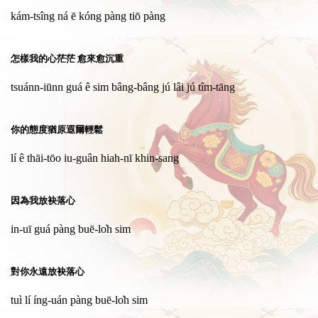
kám-tsîng ná ē kóng pàng tiō pàng
怎樣我的心茫茫 愈來愈沉重
tsuánn-iūnn guá ê sim bâng-bâng jú lâi jú tîm-tāng
你的態度猶原遐爾輕鬆
lí ê thāi-tōo iu-guân hiah-nī khin-sang
因為我放袂落心
in-uī guá pàng buē-lo̍h sim
對你永遠放袂落心
tuì lí íng-uán pàng buē-lo̍h sim