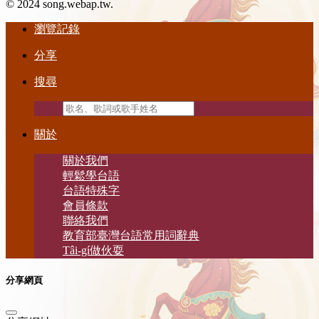
© 2024 song.webap.tw.
瀏覽記錄
分享
搜尋
關於
關於我們
輕鬆學台語
台語特殊字
會員條款
聯絡我們
教育部臺灣台語常用詞辭典
Tâi-gí做伙耍
分享網頁