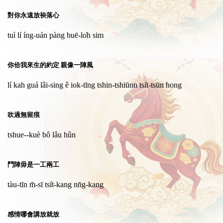
對你永遠放袂落心
tuì lí íng-uán pàng buē-lo̍h sim
你佮我來生的約定 親像一陣風
lí kah guá lâi-sing ê iok-tīng tshin-tshiūnn tsi̍t-tsūn hong
吹過無留痕
tshue--kuè bô lâu hûn
鬥陣毋是一工兩工
tàu-tīn m̄-sī tsi̍t-kang nn̄g-kang
感情哪會講放就放