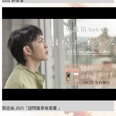
日出 郭金發
郭忠祐 2025『請問孤單有偌重 』