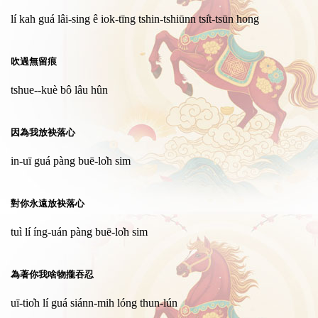
lí kah guá lâi-sing ê iok-tīng tshin-tshiūnn tsi̍t-tsūn hong
吹過無留痕
tshue--kuè bô lâu hûn
因為我放袂落心
in-uī guá pàng buē-lo̍h sim
對你永遠放袂落心
tuì lí íng-uán pàng buē-lo̍h sim
為著你我啥物攏吞忍
uī-tio̍h lí guá siánn-mih lóng thun-lún