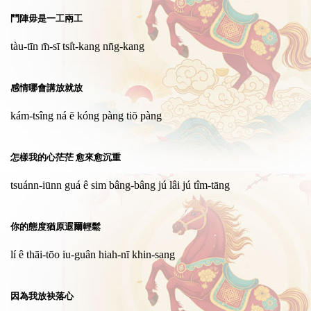
鬥陣毋是一工兩工
tàu-tīn m̄-sī tsi̍t-kang nn̄g-kang
感情哪會講放就放
kám-tsîng ná ē kóng pàng tiō pàng
怎樣我的心茫茫 愈來愈沉重
tsuánn-iūnn guá ê sim bâng-bâng jú lâi jú tîm-tāng
你的態度猶原遐爾輕鬆
lí ê thāi-tōo iu-guân hiah-nī khin-sang
因為我放袂落心