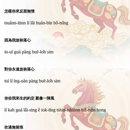
怎樣你來反面無情
tsuánn-iūnn lí lâi huán-bīn bô-tsîng
因為我放袂落心
in-uī guá pàng buē-lo̍h sim
對你永遠放袂落心
tuì lí íng-uán pàng buē-lo̍h sim
你佮我來生的約定 親像一陣風
lí kah guá lâi-sing ê iok-tīng tshin-tshiūnn tsi̍t-tsūn hong
吹過無留痕