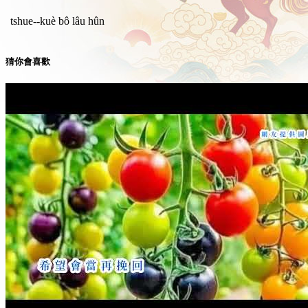
tshue--kuè bô lâu hûn
猜你會喜歡