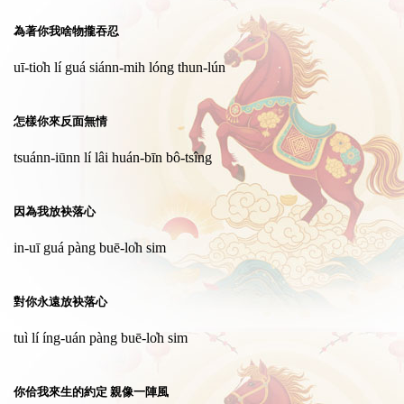
為著你我啥物攏吞忍
uī-tio̍h lí guá siánn-mih lóng thun-lún
怎樣你來反面無情
tsuánn-iūnn lí lâi huán-bīn bô-tsîng
因為我放袂落心
in-uī guá pàng buē-lo̍h sim
對你永遠放袂落心
tuì lí íng-uán pàng buē-lo̍h sim
你佮我來生的約定 親像一陣風