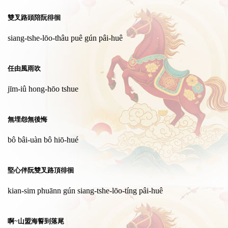
雙叉路頭陪阮徘徊
siang-tshe-lōo-thâu puê gún pâi-huê
任由風雨吹
jīm-iû hong-hōo tshue
無埋怨無後悔
bô bâi-uàn bô hiō-hué
堅心伴阮雙叉路頂徘徊
kian-sim phuānn gún siang-tshe-lōo-tíng pâi-huê
啊~山盟海誓到落尾