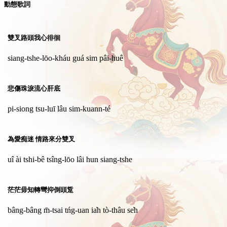
動態歌詞
雙叉路頭我心徘徊
siang-tshe-lōo-kháu guá sim pâi-huê
悲傷珠淚流心肝底
pi-siong tsu-luī lâu sim-kuann-té
為愛痴迷 情路來分雙叉
uî ài tshi-bê tsîng-lōo lâi hun siang-tshe
茫茫毋知轉彎抑倒頭踅
bâng-bâng m̄-tsai tńg-uan ia̍h tò-thâu se̍h