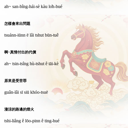
ah~ san-bîng-hái-sè kàu lo̍h-bué
怎樣會來出問題
tsuánn-iūnn ē lâi tshut būn-tuê
啊~真情付出的代價
ah~ tsin-tsîng hù-tshut ê tāi-kè
原來是受苦罪
guân-lâi sī siū khóo-tsuē
淒涼的路邊的燈火
tshi-liâng ê lōo-pinn ê ting-hué