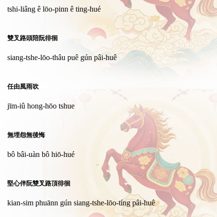
tshi-liâng ê lōo-pinn ê ting-hué
雙叉路頭陪阮徘徊
siang-tshe-lōo-thâu puê gún pâi-huê
任由風雨吹
jīm-iû hong-hōo tshue
無埋怨無後悔
bô bâi-uàn bô hiō-hué
堅心伴阮雙叉路頂徘徊
kian-sim phuānn gún siang-tshe-lōo-tíng pâi-huê