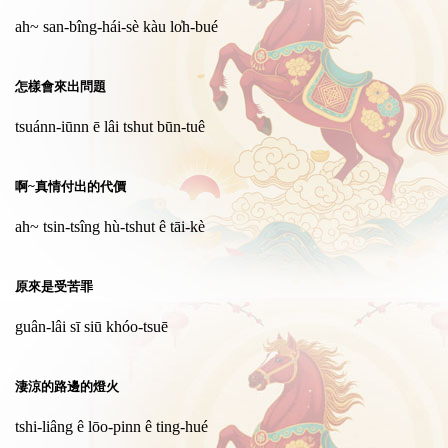
ah~ san-bîng-hái-sè kàu lo̍h-bué
怎樣會來出問題
tsuánn-iūnn ē lâi tshut būn-tuê
啊~真情付出的代價
ah~ tsin-tsîng hù-tshut ê tāi-kè
原來是受苦罪
guân-lâi sī siū khóo-tsuē
淒涼的路邊的燈火
tshi-liâng ê lōo-pinn ê ting-hué