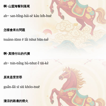
啊~山盟海誓到落尾
ah~ san-bîng-hái-sè kàu lo̍h-bué
怎樣會來出問題
tsuánn-iūnn ē lâi tshut būn-tuê
啊~真情付出的代價
ah~ tsin-tsîng hù-tshut ê tāi-kè
原來是受苦罪
guân-lâi sī siū khóo-tsuē
淒涼的路邊的燈火