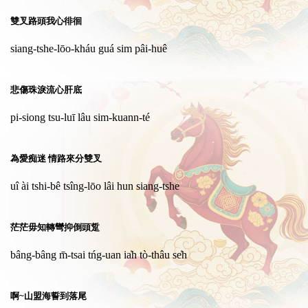
雙叉路頭我心徘徊
siang-tshe-lōo-kháu guá sim pâi-huê
悲傷珠淚流心肝底
pi-siong tsu-luī lâu sim-kuann-té
為愛痴迷 情路來分雙叉
uî ài tshi-bê tsîng-lōo lâi hun siang-tshe
茫茫毋知轉彎抑倒頭踅
bâng-bâng m̄-tsai tńg-uan ia̍h tò-thâu se̍h
啊~山盟海誓到落尾