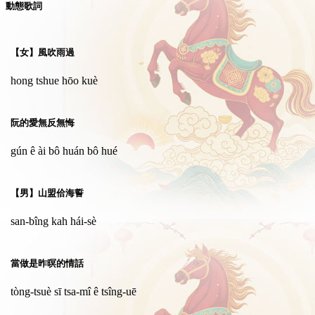
動態歌詞
【女】風吹雨過
hong tshue hōo kuè
阮的愛無反無悔
gún ê ài bô huán bô hué
【男】山盟佮海誓
san-bîng kah hái-sè
當做是昨暝的情話
tòng-tsuè sī tsa-mî ê tsîng-uē