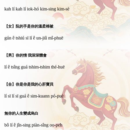
kah lí kah lí iok-hó kim-sing kim-sè
【女】阮的手是你的溫柔棉被
gún ê tshiú sī lí ê un-jiû mî-phuē
【男】你的情 我深深體會
lí ê tsîng guá tshim-tshim thé-huē
【合】你是你是我的心肝寶貝
lí sī lí sī guá ê sim-kuann pó-puè
無你的人生變成烏白
bô lí ê jîn-sing piàn-sîng oo-pe̍h