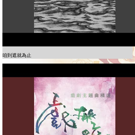
咱到遮就為止