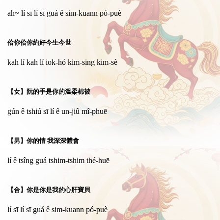
ah~ lí sī lí sī guá ê sim-kuann pó-puè
佮你佮你約好今生今世
kah lí kah lí iok-hó kim-sing kim-sè
【女】阮的手是你的溫柔棉被
gún ê tshiú sī lí ê un-jiû mî-phuē
【男】你的情 我深深體會
lí ê tsîng guá tshim-tshim thé-huē
【合】你是你是我的心肝寶貝
lí sī lí sī guá ê sim-kuann pó-puè