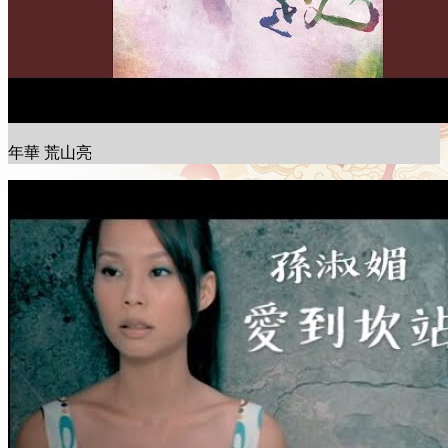
年華 荒山亮