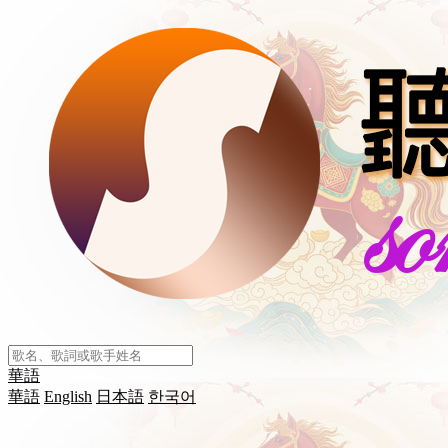
華語
華語
English
日本語
한국어