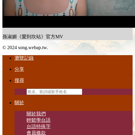
孫淑媚《愛到坎站》官方MV
© 2024 song.webap.tw.
瀏覽記錄
分享
搜尋
關於
關於我們
輕鬆學台語
台語特殊字
會員條款