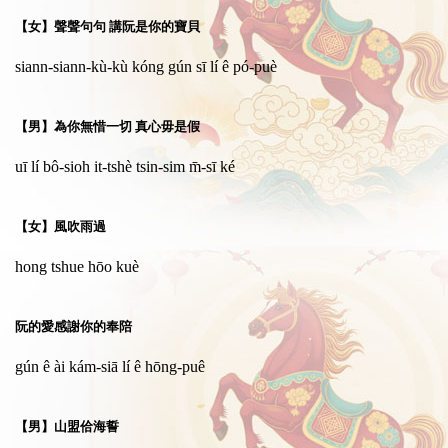
【女】聲聲句句 講阮是你的寶貝
siann-siann-kù-kù kóng gún sī lí ê pó-puè
【男】為你無惜一切 真心毋是假
uī lí bô-sioh it-tshè tsin-sim m̄-sī ké
【女】風吹雨過
hong tshue hōo kuè
阮的愛感謝你的奉陪
gún ê ài kám-siā lí ê hōng-puê
【男】山盟佮海誓