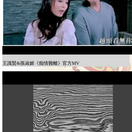
王識賢&孫淑媚《痴情難離》官方MV