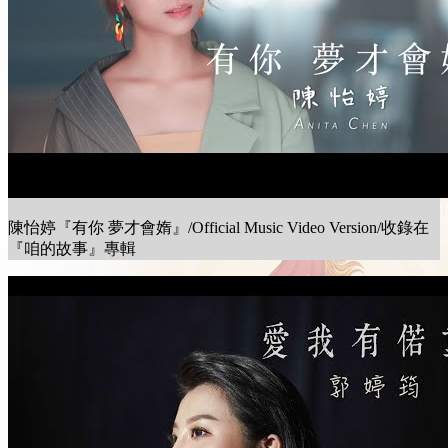
陳怡婷『有你 夢才會媠』/Official Music Video Version/收錄在
『咱的故事』專輯