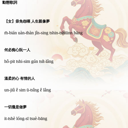
動態歌詞
【女】毋免怨嘆 人生親像夢
m̄-bián uàn-thàn jîn-sing tshin-tshiūnn bāng
何必痴心阮一人
hô-pit tshi-sim gún tsi̍t-lâng
溫柔的心 有情的人
un-jiû ê sim ū-tsîng ê lâng
一切攏是做夢
it-tshè lóng-sī tsuè-bāng