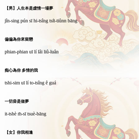
【男】人生本是虛情一場夢
jîn-sing pún sī hi-tsîng tsi̍t-tiûnn bāng
偏偏為你來留戀
phian-phian uī lí lâi liû-luân
痴心為你 多情的我
tshi-sim uī lí to-tsîng ê guá
一切毋是做夢
it-tshè m̄-sī tsuè-bāng
【女】你我相逢