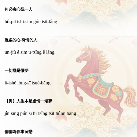
何必痴心阮一人
hô-pit tshi-sim gún tsi̍t-lâng
溫柔的心 有情的人
un-jiû ê sim ū-tsîng ê lâng
一切攏是做夢
it-tshè lóng-sī tsuè-bāng
【男】人生本是虛情一場夢
jîn-sing pún sī hi-tsîng tsi̍t-tiûnn bāng
偏偏為你來留戀