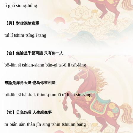
lí guá siong-hông
【男】對你深情意重
tuì lí tshim-tsîng ì-tāng
【合】無論是千聲萬語 只有你一人
bô-lūn sī tshian-siann bān-gí tsí-ū lí tsi̍t-lâng
無論是海角天邊 也為你來相送
bô-lūn sī hái-kak thinn-pinn iā uī lí lâi sio-sàng
【女】毋免怨嘆 人生親像夢
m̄-bián uàn-thàn jîn-sing tshin-tshiūnn bāng