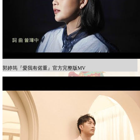
郭婷筠『愛我有偌重』官方完整版MV