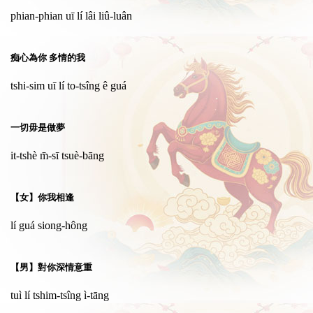
phian-phian uī lí lâi liû-luân
痴心為你 多情的我
tshi-sim uī lí to-tsîng ê guá
一切毋是做夢
it-tshè m̄-sī tsuè-bāng
【女】你我相逢
lí guá siong-hông
【男】對你深情意重
tuì lí tshim-tsîng ì-tāng