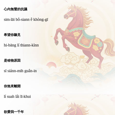
心內無聲的抗議
sim-lāi bô-siann ê khòng-gī
希望你聽見
hi-bāng lí thiann-kìnn
是啥物原因
sī siánn-mih guân-in
你煞來離開
lí suah lâi lī-khui
欲愛我一千年