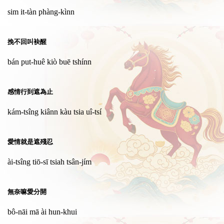
sim it-tàn phàng-kìnn
挽不回叫袂醒
bán put-huê kiò buē tshínn
感情行到遮為止
kám-tsîng kiânn kàu tsia uî-tsí
愛情就是遮殘忍
ài-tsîng tiō-sī tsiah tsân-jím
無奈嘛愛分開
bô-nāi mā ài hun-khui