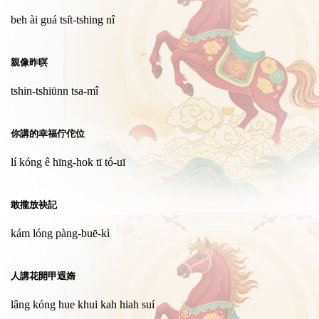
beh ài guá tsi̍t-tshing nî
親像昨暝
tshin-tshiūnn tsa-mî
你講的幸福佇佗位
lí kóng ê hīng-hok tī tó-uī
敢攏放袂記
kám lóng pàng-buē-kì
人講花開甲遐媠
lâng kóng hue khui kah hiah suí