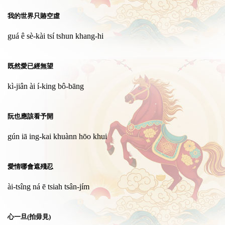
我的世界只賰空虛
guá ê sè-kài tsí tshun khang-hi
既然愛已經無望
kì-jiân ài í-king bô-bāng
阮也應該看予開
gún iā ing-kai khuànn hōo khui
愛情哪會遮殘忍
ài-tsîng ná ē tsiah tsân-jím
心一旦(拍毋見)