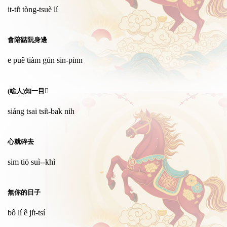
it-ti̍t tòng-tsuè lí
會陪踮阮身邊
ē puê tiàm gún sin-pinn
(啥人)知一目𥍉
siáng tsai tsi̍t-ba̍k nih
心就碎去
sim tiō suì--khì
無你的日子
bô lí ê ji̍t-tsí