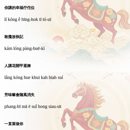
你講的幸福佇佗位
lí kóng ê hīng-hok tī tó-uī
敢攏放袂記
kám lóng pàng-buē-kì
人講花開甲遐媠
lâng kóng hue khui kah hiah suí
芳味嘛會隨風消失
phang-bī mā ē suî hong siau-sit
一直當做你