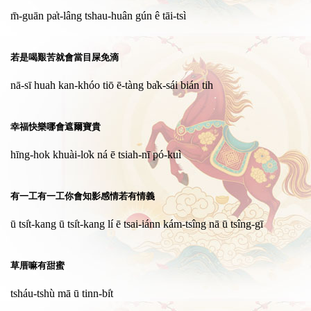
m̄-guān pa̍t-lâng tshau-huân gún ê tāi-tsì
若是喝艱苦就會當目屎免滴
nā-sī huah kan-khóo tiō ē-tàng ba̍k-sái bián tih
幸福快樂哪會遮爾寶貴
hīng-hok khuài-lo̍k ná ē tsiah-nī pó-kuì
有一工有一工你會知影感情若有情義
ū tsi̍t-kang ū tsi̍t-kang lí ē tsai-iánn kám-tsîng nā ū tsîng-gī
草厝嘛有甜蜜
tsháu-tshù mā ū tinn-bi̍t