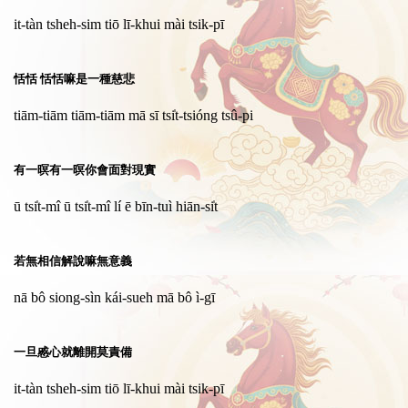
it-tàn tsheh-sim tiō lī-khui mài tsik-pī
恬恬 恬恬嘛是一種慈悲
tiām-tiām tiām-tiām mā sī tsi̍t-tsióng tsû-pi
有一暝有一暝你會面對現實
ū tsi̍t-mî ū tsi̍t-mî lí ē bīn-tuì hiān-si̍t
若無相信解說嘛無意義
nā bô siong-sìn kái-sueh mā bô ì-gī
一旦慼心就離開莫責備
it-tàn tsheh-sim tiō lī-khui mài tsik-pī