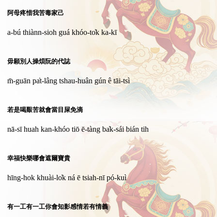
阿母疼惜我苦毒家己
a-bú thiànn-sioh guá khóo-to̍k ka-kī
毋願別人操煩阮的代誌
m̄-guān pa̍t-lâng tshau-huân gún ê tāi-tsì
若是喝艱苦就會當目屎免滴
nā-sī huah kan-khóo tiō ē-tàng ba̍k-sái bián tih
幸福快樂哪會遮爾寶貴
hīng-hok khuài-lo̍k ná ē tsiah-nī pó-kuì
有一工有一工你會知影感情若有情義