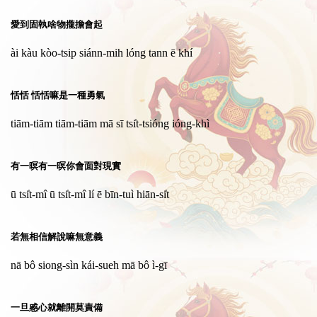
愛到固執啥物攏擔會起
ài kàu kòo-tsip siánn-mih lóng tann ē khí
恬恬 恬恬嘛是一種勇氣
tiām-tiām tiām-tiām mā sī tsi̍t-tsióng ióng-khì
有一暝有一暝你會面對現實
ū tsi̍t-mî ū tsi̍t-mî lí ē bīn-tuì hiān-si̍t
若無相信解說嘛無意義
nā bô siong-sìn kái-sueh mā bô ì-gī
一旦慼心就離開莫責備