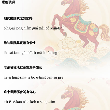
動態歌詞
朋友攏嫌我太無堅持
pîng-iú lóng hiâm guá thài bô kian-tshî
毋知影阮其實嘛有個性
m̄ tsai-iánn gún kî-si̍t mā ū kò-sìng
若是發性地就會當萬事如意
nā-sī huat-sìng-tē tiō ē-tàng bān-sū jû-ì
這个世間哪會閣有傷心
tsit ê sè-kan ná ē koh ū siong-sim