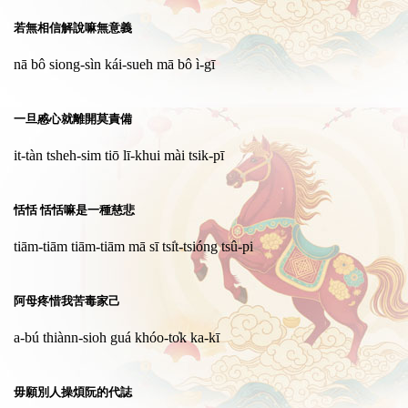
若無相信解說嘛無意義
nā bô siong-sìn kái-sueh mā bô ì-gī
一旦慼心就離開莫責備
it-tàn tsheh-sim tiō lī-khui mài tsik-pī
恬恬 恬恬嘛是一種慈悲
tiām-tiām tiām-tiām mā sī tsi̍t-tsióng tsû-pi
阿母疼惜我苦毒家己
a-bú thiànn-sioh guá khóo-to̍k ka-kī
毋願別人操煩阮的代誌