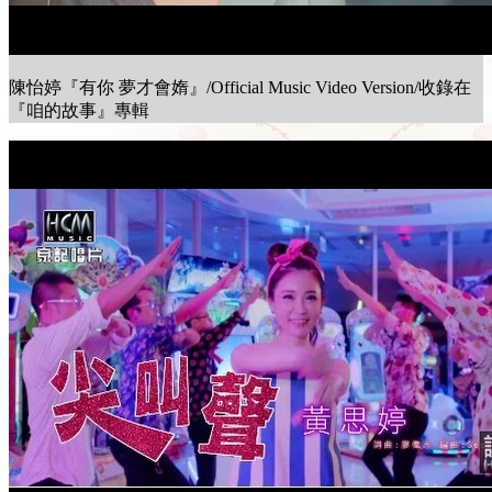
陳怡婷『有你 夢才會媠』/Official Music Video Version/收錄在
『咱的故事』專輯