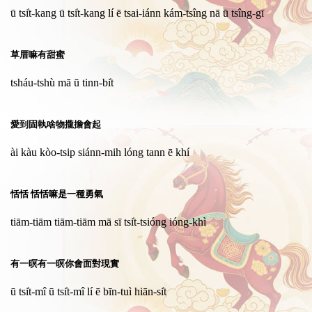
ū tsi̍t-kang ū tsi̍t-kang lí ē tsai-iánn kám-tsîng nā ū tsîng-gī
草厝嘛有甜蜜
tsháu-tshù mā ū tinn-bi̍t
愛到固執啥物攏擔會起
ài kàu kòo-tsip siánn-mih lóng tann ē khí
恬恬 恬恬嘛是一種勇氣
tiām-tiām tiām-tiām mā sī tsi̍t-tsióng ióng-khì
有一暝有一暝你會面對現實
ū tsi̍t-mî ū tsi̍t-mî lí ē bīn-tuì hiān-si̍t