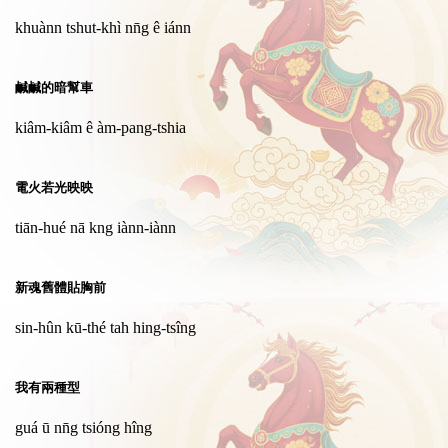
khuànn tshut-khì nn̄g ê iánn
鹹鹹的暗幫車
kiâm-kiâm ê àm-pang-tshia
電火若光映映
tiān-hué nā kng iànn-iànn
新魂舊體貼胸前
sin-hûn kū-thé tah hing-tsîng
我有兩種型
guá ū nn̄g tsióng hîng