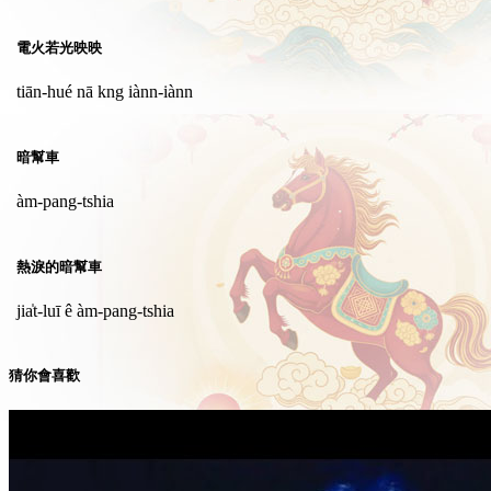
電火若光映映
tiān-hué nā kng iànn-iànn
暗幫車
àm-pang-tshia
熱淚的暗幫車
jia̍t-luī ê àm-pang-tshia
猜你會喜歡