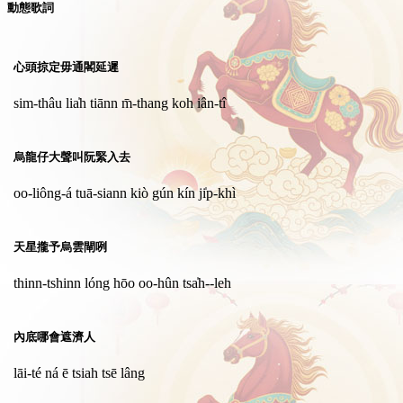
動態歌詞
心頭掠定毋通閣延遲
sim-thâu lia̍h tiānn m̄-thang koh iân-tî
烏龍仔大聲叫阮緊入去
oo-liông-á tuā-siann kiò gún kín ji̍p-khì
天星攏予烏雲閘咧
thinn-tshinn lóng hōo oo-hûn tsa̍h--leh
內底哪會遮濟人
lāi-té ná ē tsiah tsē lâng