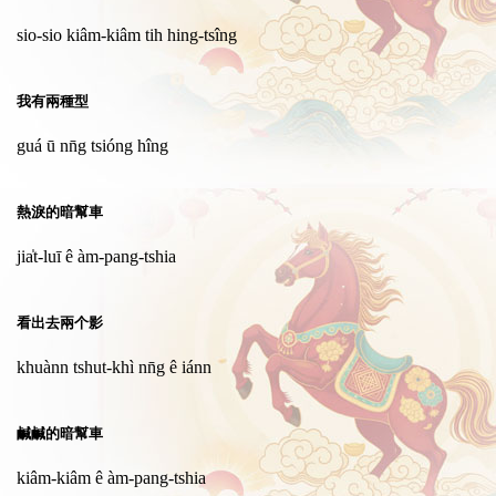
sio-sio kiâm-kiâm tih hing-tsîng
我有兩種型
guá ū nn̄g tsióng hîng
熱淚的暗幫車
jia̍t-luī ê àm-pang-tshia
看出去兩个影
khuànn tshut-khì nn̄g ê iánn
鹹鹹的暗幫車
kiâm-kiâm ê àm-pang-tshia