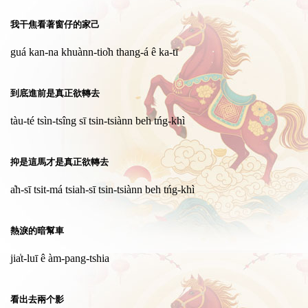
我干焦看著窗仔的家己
guá kan-na khuànn-tio̍h thang-á ê ka-tī
到底進前是真正欲轉去
tàu-té tsìn-tsîng sī tsin-tsiànn beh tńg-khì
抑是這馬才是真正欲轉去
a̍h-sī tsit-má tsiah-sī tsin-tsiànn beh tńg-khì
熱淚的暗幫車
jia̍t-luī ê àm-pang-tshia
看出去兩个影