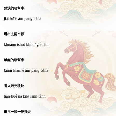
熱淚的暗幫車
jia̍t-luī ê àm-pang-tshia
看出去兩个影
khuànn tshut-khì nn̄g ê iánn
鹹鹹的暗幫車
kiâm-kiâm ê àm-pang-tshia
電火若光映映
tiān-hué nā kng iànn-iànn
田岸一稜一稜飛去