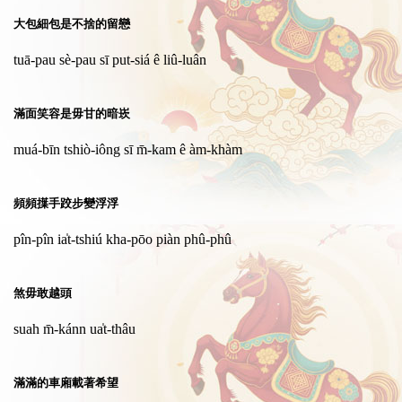
大包細包是不捨的留戀
tuā-pau sè-pau sī put-siá ê liû-luân
滿面笑容是毋甘的暗崁
muá-bīn tshiò-iông sī m̄-kam ê àm-khàm
頻頻擛手跤步變浮浮
pîn-pîn ia̍t-tshiú kha-pōo piàn phû-phû
煞毋敢越頭
suah m̄-kánn ua̍t-thâu
滿滿的車廂載著希望