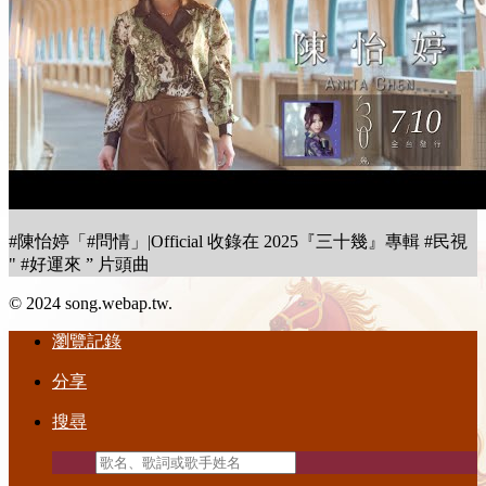
#陳怡婷「#問情」|Official 收錄在 2025『三十幾』專輯 #民視
" #好運來 ” 片頭曲
© 2024 song.webap.tw.
瀏覽記錄
分享
搜尋