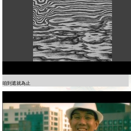
咱到遮就為止