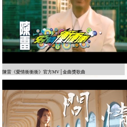
陳雷《愛情衝衝衝》官方MV│金曲獎歌曲