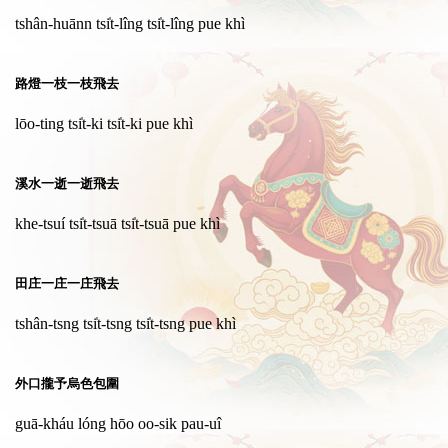
tshân-huānn tsi̍t-lîng tsi̍t-lîng pue khì
路燈一枝一枝飛去
lōo-ting tsi̍t-ki tsi̍t-ki pue khì
溪水一逝一逝飛去
khe-tsuí tsi̍t-tsuā tsi̍t-tsuā pue khì
田庄一庄一庄飛去
tshân-tsng tsi̍t-tsng tsi̍t-tsng pue khì
外口攏予烏色包圍
guā-kháu lóng hōo oo-sik pau-uî