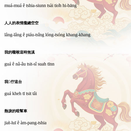
muá-muá ê tshia-siunn tsài tio̍h hi-bāng
人人的表情攏總空空
lâng-lâng ê piáu-tsîng lóng-tsóng khang-khang
我的嚨喉這時煞滇
guá ê nâ-âu tsit-sî suah tīnn
我𤲍佇這台
guá kheh tī tsit tâi
熱淚的暗幫車
jia̍t-luī ê àm-pang-tshia