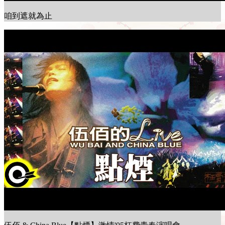
咱到遮就為止