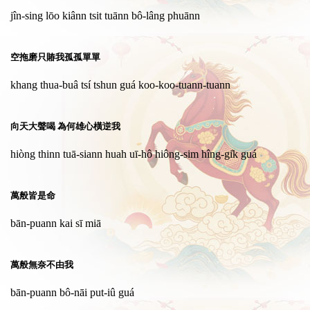
jîn-sing lōo kiânn tsit tuānn bô-lâng phuānn
空拖磨只賰我孤孤單單
khang thua-buâ tsí tshun guá koo-koo-tuann-tuann
向天大聲喝 為何雄心橫逆我
hiòng thinn tuā-siann huah uī-hô hiông-sim hîng-gi̍k guá
萬般皆是命
bān-puann kai sī miā
萬般無奈不由我
bān-puann bô-nāi put-iû guá