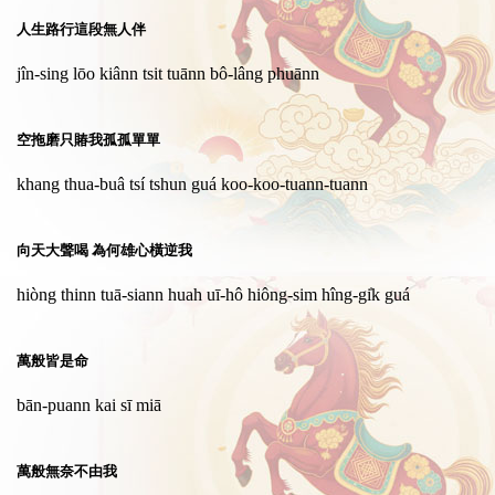
人生路行這段無人伴
jîn-sing lōo kiânn tsit tuānn bô-lâng phuānn
空拖磨只賰我孤孤單單
khang thua-buâ tsí tshun guá koo-koo-tuann-tuann
向天大聲喝 為何雄心橫逆我
hiòng thinn tuā-siann huah uī-hô hiông-sim hîng-gi̍k guá
萬般皆是命
bān-puann kai sī miā
萬般無奈不由我