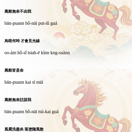
萬般無奈不由我
bān-puann bô-nāi put-iû guá
烏暗何時 才會見光線
oo-àm hô-sî tsiah-ē kìnn kng-suànn
萬般皆是命
bān-puann kai sī miā
萬般無奈註該我
bān-puann bô-nāi tsù-kai guá
風霜洗盡矣 落塗隨風散