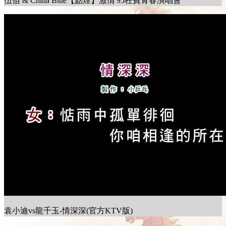
伍佰 & China Blue【點煙】激情'95枉費青春演唱會
袁小迪vs龍千玉-情深深(官方KTV版)