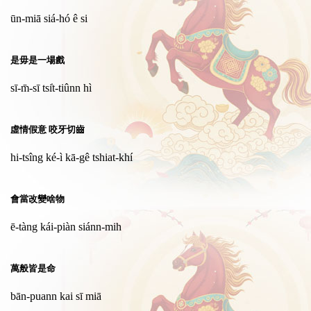
ūn-miā siá-hó ê si
是毋是一場戲
sī-m̄-sī tsi̍t-tiûnn hì
虛情假意 咬牙切齒
hi-tsîng ké-ì kā-gê tshiat-khí
會當改變啥物
ē-tàng kái-piàn siánn-mih
萬般皆是命
bān-puann kai sī miā