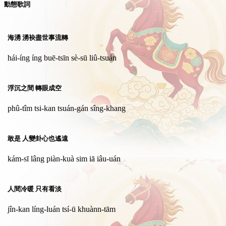
動態歌詞
海湧 湧袂盡世事流轉
hái-íng íng buē-tsīn sè-sū liû-tsuán
浮沉之間 轉眼成空
phû-tîm tsi-kan tsuán-gán sîng-khang
敢是 人變卦心也遙遠
kám-sī lâng piàn-kuà sim iā iâu-uán
人間冷暖 只有看淡
jîn-kan líng-luán tsí-ū khuànn-tām