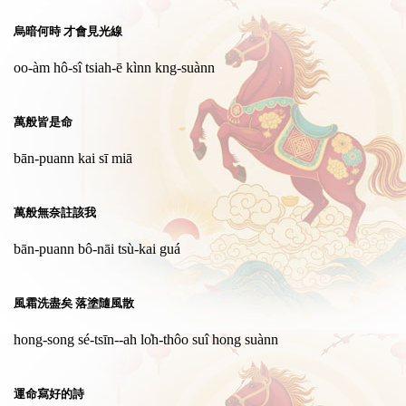
烏暗何時 才會見光線
oo-àm hô-sî tsiah-ē kìnn kng-suànn
萬般皆是命
bān-puann kai sī miā
萬般無奈註該我
bān-puann bô-nāi tsù-kai guá
風霜洗盡矣 落塗隨風散
hong-song sé-tsīn--ah lo̍h-thôo suî hong suànn
運命寫好的詩