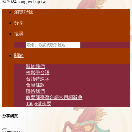
© 2024 song.webap.tw.
瀏覽記錄
分享
搜尋
關於
關於我們
輕鬆學台語
台語特殊字
會員條款
聯絡我們
教育部臺灣台語常用詞辭典
Tâi-gí做伙耍
分享網頁