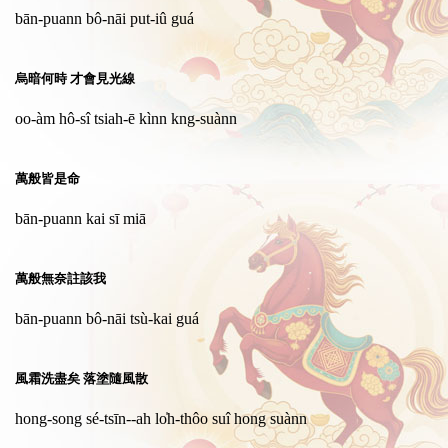
bān-puann bô-nāi put-iû guá
烏暗何時 才會見光線
oo-àm hô-sî tsiah-ē kìnn kng-suànn
萬般皆是命
bān-puann kai sī miā
萬般無奈註該我
bān-puann bô-nāi tsù-kai guá
風霜洗盡矣 落塗隨風散
hong-song sé-tsīn--ah lo̍h-thôo suî hong suànn