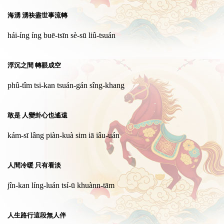
海湧 湧袂盡世事流轉
hái-íng íng buē-tsīn sè-sū liû-tsuán
浮沉之間 轉眼成空
phû-tîm tsi-kan tsuán-gán sîng-khang
敢是 人變卦心也遙遠
kám-sī lâng piàn-kuà sim iā iâu-uán
人間冷暖 只有看淡
jîn-kan líng-luán tsí-ū khuànn-tām
人生路行這段無人伴