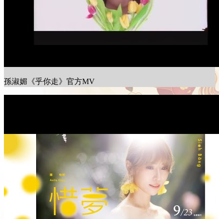
孫淑媚《乎你走》官方MV