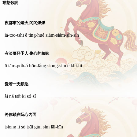
動態歌詞
夜都市的燈火 閃閃爍爍
iā-too-tshī ê ting-hué siám-siám-sih-sih
有淡薄仔予人 傷心的氣味
ū tām-po̍h-á hōo-lâng siong-sim ê khì-bī
愛若一支鎖匙
ài ná tsi̍t-ki só-sî
將你鎖在阮心內面
tsiong lí só tsāi gún sim lāi-bīn