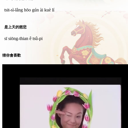
tsit-sì-lâng hōo gún ài kuè lí
是上天的慈悲
sī siōng-thian ê tsû-pi
猜你會喜歡