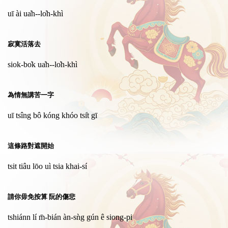
uī ài ua̍h--lo̍h-khì
寂寞活落去
siok-bo̍k ua̍h--lo̍h-khì
為情無講苦一字
uī tsîng bô kóng khóo tsi̍t gī
這條路對遮開始
tsit tiâu lōo uì tsia khai-sí
請你毋免按算 阮的傷悲
tshiánn lí m̄-bián àn-sǹg gún ê siong-pi