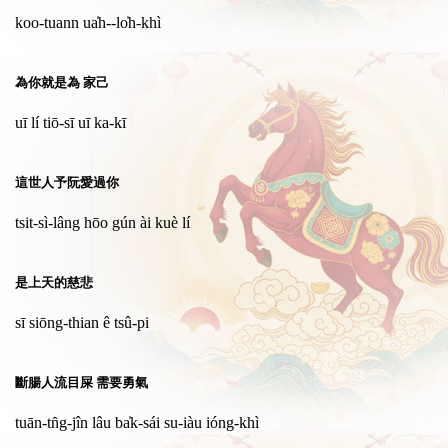
koo-tuann ua̍h--lo̍h-khì
為你就是為 家己
uī lí tiō-sī uī ka-kī
這世人予阮愛過你
tsit-sì-lâng hōo gún ài kuè lí
是上天的慈悲
sī siōng-thian ê tsû-pi
斷腸人流目屎 需要勇氣
tuān-tn̂g-jîn lâu ba̍k-sái su-iàu ióng-khì