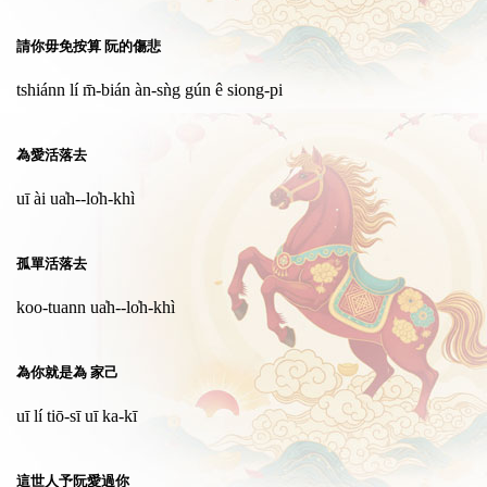
請你毋免按算 阮的傷悲
tshiánn lí m̄-bián àn-sǹg gún ê siong-pi
為愛活落去
uī ài ua̍h--lo̍h-khì
孤單活落去
koo-tuann ua̍h--lo̍h-khì
為你就是為 家己
uī lí tiō-sī uī ka-kī
這世人予阮愛過你