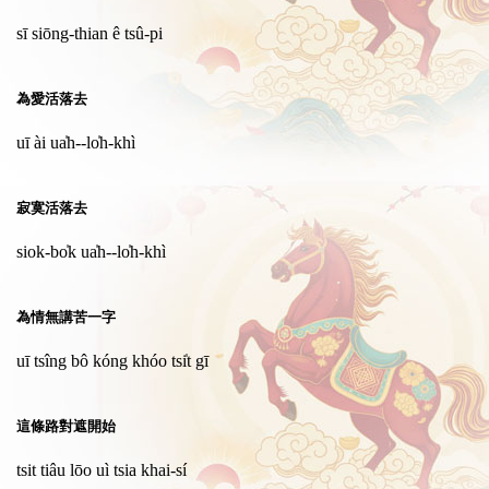
sī siōng-thian ê tsû-pi
為愛活落去
uī ài ua̍h--lo̍h-khì
寂寞活落去
siok-bo̍k ua̍h--lo̍h-khì
為情無講苦一字
uī tsîng bô kóng khóo tsi̍t gī
這條路對遮開始
tsit tiâu lōo uì tsia khai-sí