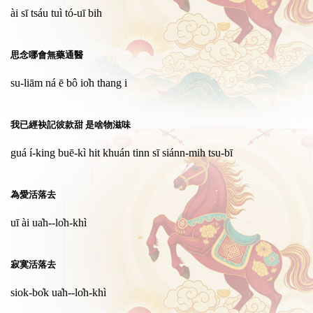
ài sī tsáu tuì tó-uī bih
思念哪會無藥通醫
su-liām ná ē bô io̍h thang i
我已經袂記彼款甜 是啥物滋味
guá í-king buē-kì hit khuán tinn sī siánn-mih tsu-bī
為愛活落去
uī ài ua̍h--lo̍h-khì
寂寞活落去
siok-bo̍k ua̍h--lo̍h-khì