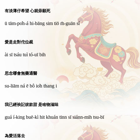
有淡薄仔希望 心就毋願死
ū tām-po̍h-á hi-bāng sim tiō m̄-guān sí
愛是走對佗位覕
ài sī tsáu tuì tó-uī bih
思念哪會無藥通醫
su-liām ná ē bô io̍h thang i
我已經袂記彼款甜 是啥物滋味
guá í-king buē-kì hit khuán tinn sī siánn-mih tsu-bī
為愛活落去