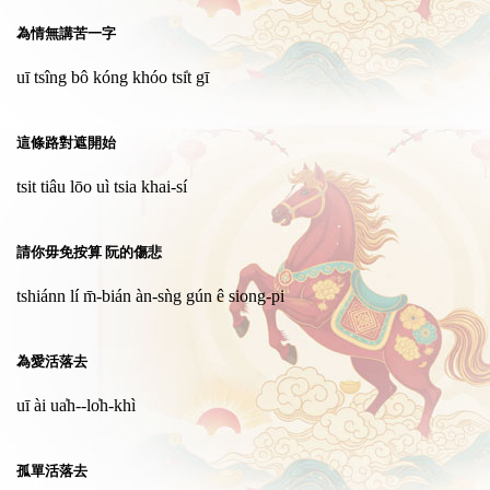
為情無講苦一字
uī tsîng bô kóng khóo tsi̍t gī
這條路對遮開始
tsit tiâu lōo uì tsia khai-sí
請你毋免按算 阮的傷悲
tshiánn lí m̄-bián àn-sǹg gún ê siong-pi
為愛活落去
uī ài ua̍h--lo̍h-khì
孤單活落去