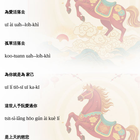
為愛活落去
uī ài ua̍h--lo̍h-khì
孤單活落去
koo-tuann ua̍h--lo̍h-khì
為你就是為 家己
uī lí tiō-sī uī ka-kī
這世人予阮愛過你
tsit-sì-lâng hōo gún ài kuè lí
是上天的慈悲